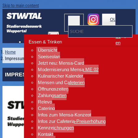
Skip to main content
QUICKLINKS
Toggle
de
navigation
Essen & Trinken
en
Übersicht
Home
Speiseplan
Impressum
Jetzt neu: Mensa-Card
Modernisierung Mensa ME 02
IMPRESSUM
Kulinarischer Kalender
Mensen und Cafeterien
Öffnungszeiten
Zahlungsarten
Relevo
Catering
Infos zum Mensa-Konzept
Infos zur Cafeteria-Preiserhöhung
Kennzeichnungen
Kontakt