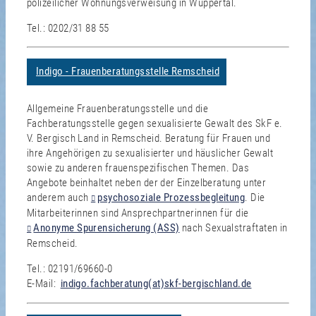
polizeilicher Wohnungsverweisung in Wuppertal.
Tel.: 0202/31 88 55
Indigo - Frauenberatungsstelle Remscheid
Allgemeine Frauenberatungsstelle und die
Fachberatungsstelle gegen sexualisierte Gewalt des SkF e.
V. Bergisch Land in Remscheid. Beratung für Frauen und
ihre Angehörigen zu sexualisierter und häuslicher Gewalt
sowie zu anderen frauenspezifischen Themen. Das
Angebote beinhaltet neben der der Einzelberatung unter
anderem auch
psychosoziale Prozessbegleitung
. Die
Mitarbeiterinnen sind Ansprechpartnerinnen für die
Anonyme Spurensicherung (ASS)
nach Sexualstraftaten in
Remscheid.
Tel.: 02191/69660-0
E-Mail:
indigo.fachberatung(at)skf-bergischland.de