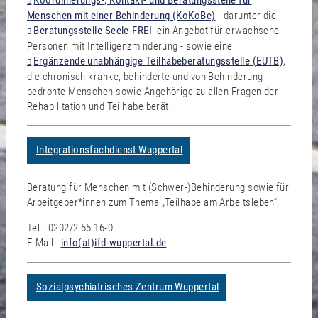
Koordinierungs-, Kontakt- und Beratungsstelle für
Menschen mit einer Behinderung (KoKoBe)
- darunter die
Beratungsstelle Seele-FREI
, ein Angebot für erwachsene
Personen mit Intelligenzminderung - sowie eine
Ergänzende unabhängige Teilhabeberatungsstelle (EUTB)
,
die chronisch kranke, behinderte und von Behinderung
bedrohte Menschen sowie Angehörige zu allen Fragen der
Rehabilitation und Teilhabe berät.
Integrationsfachdienst Wuppertal
Beratung für Menschen mit (Schwer-)Behinderung sowie für
Arbeitgeber*innen zum Thema „Teilhabe am Arbeitsleben“.
Tel.: 0202/2 55 16-0
E-Mail:
info(at)ifd-wuppertal.de
Sozialpsychiatrisches Zentrum Wuppertal