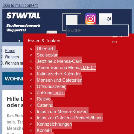
Skip to main content
QUICKLINKS
Toggle
de
navigation
Essen & Trinken
en
Übersicht
Home
Speiseplan
Wohnen
Jetzt neu: Mensa-Card
Wohnen mit Respekt
Modernisierung Mensa ME 02
Kulinarischer Kalender
WOHNEN MIT RESPEKT
Mensen und Cafeterien
Öffnungszeiten
Zahlungsarten
Hilfe bei grenzüberschreitendem Verhalten
Relevo
oder sexueller Belästigung
Catering
Infos zum Mensa-Konzept
Das Wohnen im Wohnheim soll für alle sicher und respektvoll
Infos zur Cafeteria-Preiserhöhung
sein. Trotzdem kann es Situationen geben, in denen sich
Kennzeichnungen
Menschen unwohl, bedrängt oder grenzüberschritten fühlen.
Kontakt