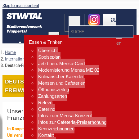
Skip to main content
QUICKLINKS
Toggle
de
navigation
Essen & Trinken
en
Übersicht
Home
Speiseplan
Internationales
Jetzt neu: Mensa-Card
Deutsch-Französischer Freiwilligendienst
Modernisierung Mensa ME 02
Kulinarischer Kalender
DEUTSCH-FRANZÖSISCHER
Mensen und Cafeterien
Öffnungszeiten
FREIWILLIGENDIENST
Zahlungsarten
Relevo
Catering
Unser Engagement für den Deutsch-
Infos zum Mensa-Konzept
Französischen Freiwilligendienst
Infos zur Cafeteria-Preiserhöhung
In Kooperation mit dem Fachbereich Romanistik der Bergischen
Kennzeichnungen
Universität (BUW)
Kontakt