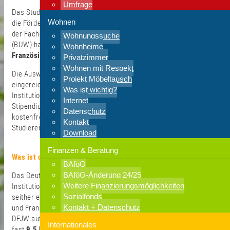
Umfrage
Das Studierendenwerk Wuppertal engagiert sich seit Jahren für
Wohnen
die Förderung des interkulturellen Austauschs. Gemeinsam mit
der Fachgruppe Romanistik der Bergischen Universität Wuppertal
Wohnungssuche
(BUW) haben wir uns erfolgreich um die Teilnahme am
Deutsch-
Wohnheime
Französischen Freiwilligendienst (DFFD)
.
Privatzimmer
Wohnen mit Respekt
Die Auswahljury zeigte sich beeindruckt von der Qualität der
Projekt Möbeltausch
eingereichten Kooperation und den Engagements der beteiligten
Was ist wichtig?
Institutionen. So wurde z.B. aus hochschuleigenen Mitteln ein
Internet
Stipendium für die Zeit des Aufenthaltes gestellt und
Datenschutz
kostenfreies Wohnen in einem möblierten Appartement des
Kontakt
Studierendenwerks ermöglicht.
Download
Finanzen & Beratung
Was ist das Deutsch-Französische Jugendwerk (DFJW)?
BAföG
BAföG-Änderung 24/25
Das Deutsch-Französische Jugendwerk (DFJW), die zentrale
Weitere Finanzierungsmöglichkeiten
Institution hinter dem DFFD, wurde 1963 gegründet und verfolgt
Sozialfonds
seither ein klares Ziel: Die Verständigung zwischen Deutschland
Kontakt + Datenschutz
und Frankreich zu fördern. Mit beeindruckenden Zahlen kann das
DFJW auf eine bewegte Geschichte zurückblicken – bisher haben
Internationales
fast
9,5 Millionen
junge Menschen an über 382.000