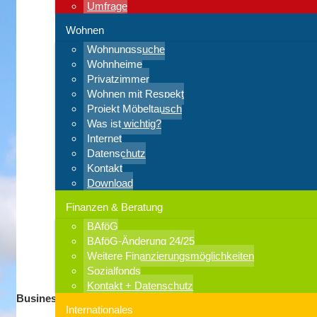
Umfrage
Wohnen
Wohnungssuche
Wohnheime
Privatzimmer
Wohnen mit Respekt
Projekt Möbeltausch
Was ist wichtig?
Internet
Datenschutz
Kontakt
Download
Finanzen & Beratung
BAföG
BAföG-Änderung 24/25
Weitere Finanzierungsmöglichkeiten
Sozialfonds
Kontakt + Datenschutz
Business Breakfast
Internationales