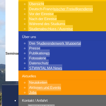
Übersicht
Deutsch-Französischer Freiwilligendienst
Vor der Einreise
Nach der Einreise
Während des Studiums
Studienabschluss / Ausreise
Über uns
Das Studierendenwerk Wuppertal
Presse
Publikationen
Seminare/Tagungen
Fotogalerie
Datenschutz
STWWTAL MA News
Aktuelles
Neuigkeiten
Aktionen und Events
Jobs
© 2015-2026 Studierendenwerk Wuppertal
Kontakt / Anfahrt
Studierendenwerk Wuppertal