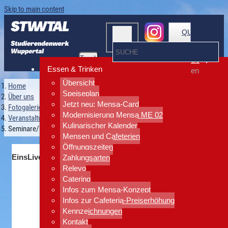
Skip to main content
QUICKLINKS
Toggle
de
navigation
Essen & Trinken
en
Übersicht
Home
Speiseplan
Über uns
Jetzt neu: Mensa-Card
Fotogalerie
Modernisierung Mensa ME 02
Veranstaltungen
Kulinarischer Kalender
Seminare/Tagungen/Partys
Mensen und Cafeterien
Öffnungszeiten
EinsLive Party
Zahlungsarten
Relevo
Catering
Infos zum Mensa-Konzept
Infos zur Cafeteria-Preiserhöhung
Kennzeichnungen
Kontakt