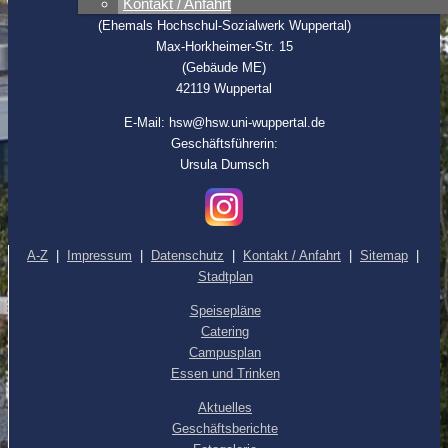
Kontakt / Anfahrt
Anstalt öffentlichen Rechts
(Ehemals Hochschul-Sozialwerk Wuppertal)
Max-Horkheimer-Str. 15
(Gebäude ME)
42119 Wuppertal
E-Mail: hsw@hsw.uni-wuppertal.de
Geschäftsführerin:
Ursula Dumsch
A-Z
|
Impressum
|
Datenschutz
|
Kontakt / Anfahrt
|
Sitemap
|
Stadtplan
Speisepläne
Catering
Campusplan
Essen und Trinken
Aktuelles
Geschäftsberichte