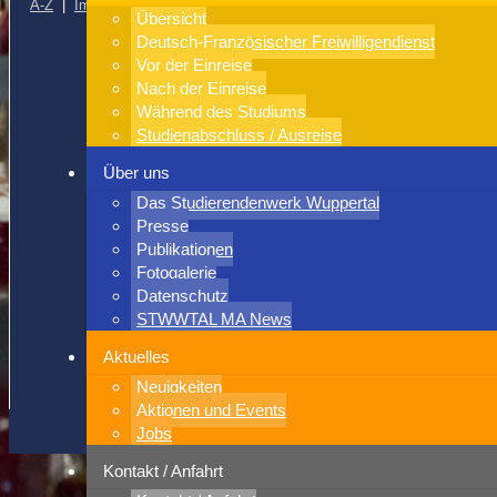
A-Z
|
Impressum
|
Datenschutz
|
Kontakt / Anfahrt
|
Sitemap
|
Übersicht
Stadtplan
Deutsch-Französischer Freiwilligendienst
Vor der Einreise
Speisepläne
Nach der Einreise
Catering
Während des Studiums
Campusplan
Studienabschluss / Ausreise
Essen und Trinken
Über uns
Aktuelles
Geschäftsberichte
Das Studierendenwerk Wuppertal
Fotogalerie
Presse
Leitlinien
Publikationen
Studienfinanzierung
Fotogalerie
Datenschutz
Online-Bewerbung Wohnheime
STWWTAL MA News
Privatzimmer-Annahme
Privatzimmer-Angebote
Aktuelles
Wohnen
Neuigkeiten
Bergische Universität Wuppertal
Aktionen und Events
Jobs
Kontakt / Anfahrt