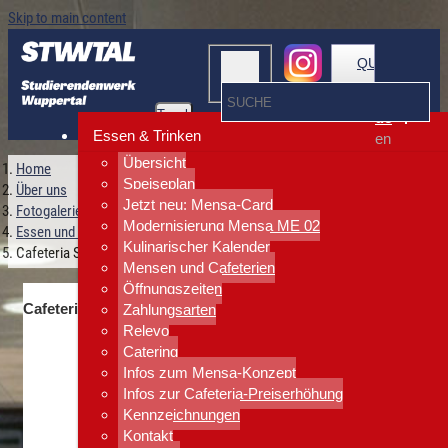
Skip to main content
QUICKLINKS
Toggle
de
navigation
Essen & Trinken
en
Übersicht
Home
Speiseplan
Über uns
Jetzt neu: Mensa-Card
Fotogalerie
Modernisierung Mensa ME 02
Essen und Trinken
Kulinarischer Kalender
Cafeteria Sport + Design I 12
Mensen und Cafeterien
Öffnungszeiten
Cafeteria Sport + Design I 12
Zahlungsarten
Relevo
Catering
Infos zum Mensa-Konzept
Infos zur Cafeteria-Preiserhöhung
Kennzeichnungen
Kontakt