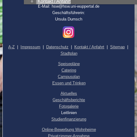
Kontakt / Anfahrt
E-Mail: hsw@hsw.uni-wuppertal.de
Geschäftsführerin:
Ursula Dumsch
A-Z
|
Impressum
|
Datenschutz
|
Kontakt / Anfahrt
|
Sitemap
|
Stadtplan
Speisepläne
Catering
Campusplan
Essen und Trinken
Aktuelles
Geschäftsberichte
Fotogalerie
Leitlinien
Studienfinanzierung
Online-Bewerbung Wohnheime
Privatzimmer-Annahme