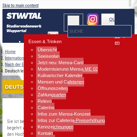
Skip to main content
QUICKLINKS
Toggle
de
navigation
Essen & Trinken
en
Übersicht
Home
Speiseplan
Internationales
Jetzt neu: Mensa-Card
Nach der Einreise
Modernisierung Mensa ME 02
Deutsch lernen
Kulinarischer Kalender
Mensen und Cafeterien
DEUTSCH LERNEN
Öffnungszeiten
Zahlungsarten
Relevo
Catering
Infos zum Mensa-Konzept
Infos zur Cafeteria-Preiserhöhung
Sie ist bei internationalen Studienbewerber*innen gleichermaßen
Kennzeichnungen
begehrt wie gefürchtet: die DSH (Deutsche Sprachprüfung für
Kontakt
den Hochschulzugang fremdsprachiger Studienbewerber).