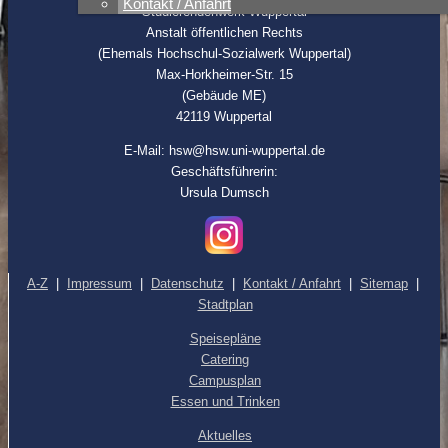
Kontakt / Anfahrt
Studierendenwerk Wuppertal
Anstalt öffentlichen Rechts
(Ehemals Hochschul-Sozialwerk Wuppertal)
Max-Horkheimer-Str. 15
(Gebäude ME)
42119 Wuppertal
E-Mail: hsw@hsw.uni-wuppertal.de
Geschäftsführerin:
Ursula Dumsch
A-Z
|
Impressum
|
Datenschutz
|
Kontakt / Anfahrt
|
Sitemap
|
Stadtplan
Speisepläne
Catering
Campusplan
Essen und Trinken
Aktuelles