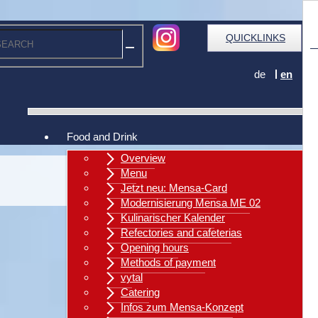
QUICKLINKS
de
en
Food and Drink
Overview
Menu
Jetzt neu: Mensa-Card
Modernisierung Mensa ME 02
Kulinarischer Kalender
Refectories and cafeterias
Opening hours
Methods of payment
vytal
Catering
Infos zum Mensa-Konzept