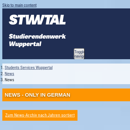
Skip to main content
Toggle
navigation
Students Services Wuppertal
News
News
NEWS - ONLY IN GERMAN
Zum News-Archiv nach Jahren sortiert