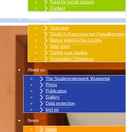
Fund for social support
Contact
International
Overview
Deutsch-Französischer Freiwilligendienst
Before entering the country
After entry
During your studies
Graduation / Departure
About us
The Studierendenwerk Wuppertal
Press
Publication
Gallery
Data protection
test en
News
News