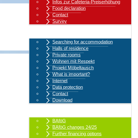
Infos zur Cafeteria-Preiserhöhung
Food declaration
Contact
Survey
Accommodation
Searching for accommodation
Halls of residence
Private rooms
Wohnen mit Respekt
Projekt Möbeltausch
What is important?
Internet
Data protection
Contact
Download
Student finance
BAföG
BAföG changes 24/25
Further financing options