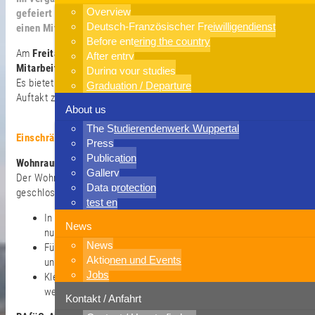
Overview
gefeiert – ein besonderer Anlass, bei dem wir auch erstmals
Deutsch-Französischer Freiwilligendienst
einen Mitarbeitendentag ins Leben gerufen haben.
Before entering the country
Am
Freitag, den 05.09.2025
, findet erneut unser ganztägiges
After entry
Mitarbeitenden-Event
statt.
During your studies
Es bietet Raum für Austausch, gemeinsames Lernen und den
Graduation / Departure
Auftakt zu unserem Gesundheitstag.
About us
The Studierendenwerk Wuppertal
Einschränkungen am 05.09.2025
Press
Publication
WohnraumService geschlossen
Gallery
Der WohnraumService bleibt an diesem Tag ganztägig
Data protection
geschlossen.
test en
In dringenden Fällen können Studierende den Notfallplan
News
nutzen (bei Einzug erhalten, in jedem Wohnheim aushängt).
News
Für echte Wohnheim-Notfälle steht zusätzlich die Wach-
Aktionen und Events
und Schließgesellschaft bereit.
Jobs
Kleinere Anliegen können ab Montag 08.09.2025 bearbeitet
werden.
Kontakt / Anfahrt