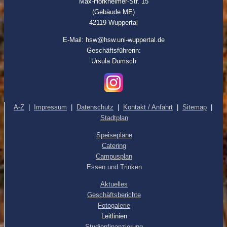
Max-Horkheimer-Str. 15
(Gebäude ME)
42119 Wuppertal
E-Mail: hsw@hsw.uni-wuppertal.de
Geschäftsführerin:
Ursula Dumsch
A-Z
|
Impressum
|
Datenschutz
|
Kontakt / Anfahrt
|
Sitemap
|
Stadtplan
Speisepläne
Catering
Campusplan
Essen und Trinken
Aktuelles
Geschäftsberichte
Fotogalerie
Leitlinien
Studienfinanzierung