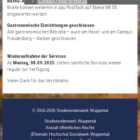
BAföG-Amt geschlossen
Contact / How to find us
Briefe können weiterhin in das Postfach auf Ebene ME 05
eingeworfen werden.
Gastronomische Einrichtungen geschlossen
Alle gastronomischen Betriebe – auch am Hasel- und am Campus
Freudenberg – bleiben geschlossen.
Wiederaufnahme der Services
Ab
Montag, 08.09.2025
, stehen sämtliche Services wieder
regulär zur Verfügung.
Vielen Dank für das Verständnis.
© 2015-2026 Studierendenwerk Wuppertal
Studierendenwerk Wuppertal
Anstalt öffentlichen Rechts
(Ehemals Hochschul-Sozialwerk Wuppertal)