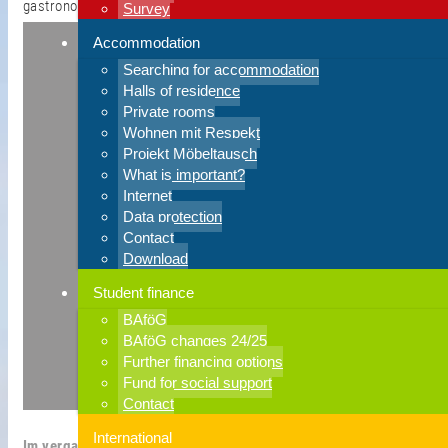
gastronomische Einrichtungen geschlossen.
Survey
Accommodation
Searching for accommodation
Halls of residence
Private rooms
Wohnen mit Respekt
Projekt Möbeltausch
What is important?
Internet
Data protection
Contact
Download
Student finance
BAföG
BAföG changes 24/25
Further financing options
Fund for social support
Contact
International
Im vergangenen Jahr haben wir unser 50-jähriges Jubiläum