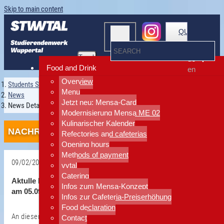
Skip to main content
QUICKLINKS
Toggle
de
navigation
Food and Drink
en
Overview
Students Services Wuppertal
Menu
News
Jetzt neu: Mensa-Card
News Detailansicht
Modernisierung Mensa ME 02
Kulinarischer Kalender
NACHRICHTEN
Refectories and cafeterias
Opening hours
Methods of payment
09/02/2025
vytal
Catering
Back
Aktulle Informationen: Mitarbeitenden-Event
Infos zum Mensa-Konzept
am 05.09.2025
Infos zur Cafeteria-Preiserhöhung
Food declaration
An diesem Tag bleiben Wohnraumservice, BAföG und
Contact