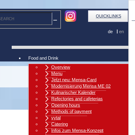
QUICKLINKS
de
en
Food and Drink
Overview
Menu
Jetzt neu: Mensa-Card
Modernisierung Mensa ME 02
Kulinarischer Kalender
Refectories and cafeterias
Opening hours
Methods of payment
vytal
Catering
Back
Infos zum Mensa-Konzept