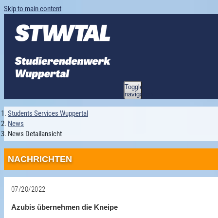
Skip to main content
Toggle
navigation
Students Services Wuppertal
News
News Detailansicht
NACHRICHTEN
07/20/2022
Azubis übernehmen die Kneipe