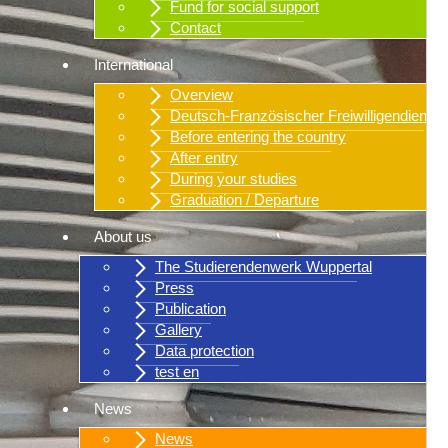
Fund for social support
Contact
International
Overview
Deutsch-Französischer Freiwilligendienst
Before entering the country
After entry
During your studies
Graduation / Departure
About us
The Studierendenwerk Wuppertal
Press
Publication
Gallery
Data protection
test en
News
News