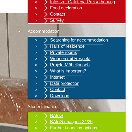
Infos zur Cafeteria-Preiserhöhung
Food declaration
Contact
Survey
Accommodation
Searching for accommodation
Halls of residence
Private rooms
Wohnen mit Respekt
Projekt Möbeltausch
What is important?
Internet
Data protection
Contact
Download
Student finance
BAföG
BAföG changes 24/25
Further financing options