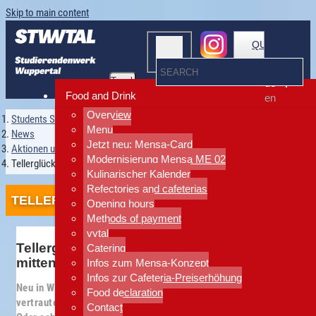
Skip to main content
QUICKLINKS
Toggle
de
navigation
Food and Drink
en
Overview
Students Services Wuppertal
Menu
News
Jetzt neu: Mensa-Card
Aktionen und Events
Modernisierung Mensa ME 02
Tellerglück
Kulinarischer Kalender
Refectories and cafeterias
TELLERGLÜCK
Opening hours
Methods of payment
vytal
Tellerglück – Ein Gefühl von Zuhause
Catering
mitten unter Fremden
Infos zum Mensa-Konzept
Infos zur Cafeteria-Preiserhöhung
Neu in Wuppertal? Noch kaum jemanden kennengelernt, und der
Food declaration
vertraute Küchentisch fehlt?
Contact