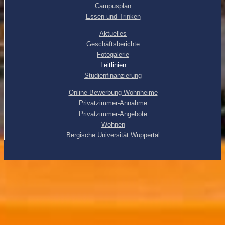
Campusplan
Essen und Trinken
Aktuelles
Geschäftsberichte
Fotogalerie
Leitlinien
Studienfinanzierung
Online-Bewerbung Wohnheime
Privatzimmer-Annahme
Privatzimmer-Angebote
Wohnen
Bergische Universität Wuppertal