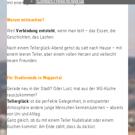
Contact / How to find us
mit einem guten Gefühl nach Hause gehen.
Warum mitmachen?
Weil
Verbindung entsteht
, wenn man teilt – das Essen, die
Geschichten, das Lachen.
Nach einem Tellerglück-Abend gehst du satt nach Hause – mit
einem leeren Teller, aber einem vollen Herzen und vielleicht
neuen Freunden.
Für Studierende in Wuppertal
Gerade neu in der Stadt? Oder Lust, mal aus der WG-Küche
rauszukommen?
Tellerglück
ist die perfekte Gelegenheit, in entspannter
Atmosphäre andere junge Menschen kennenzulernen – abseits
von Uni und Alltag.
Ganz gleich, ob du mit einem Teller Nudelsalat oder einem
Kuchen kommst: Am Ende zählt, dass du da bist.