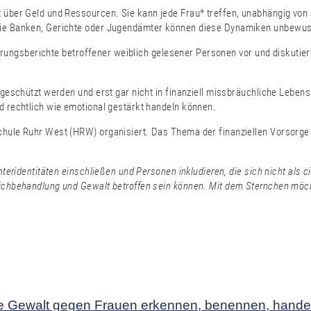
 über Geld und Ressourcen. Sie kann jede Frau* treffen, unabhängig von B
 wie Banken, Gerichte oder Jugendämter können diese Dynamiken unbewus
Erfahrungsberichte betroffener weiblich gelesener Personen vor und diskuti
* geschützt werden und erst gar nicht in finanziell missbräuchliche Lebe
nd rechtlich wie emotional gestärkt handeln können.
chule Ruhr West (HRW) organisiert. Das Thema der finanziellen Vorsorge 
hteridentitäten einschließen und Personen inkludieren, die sich nicht als c
eichbehandlung und Gewalt betroffen sein können. Mit dem Sternchen möcht
tale Gewalt gegen Frauen erkennen, benennen, hande