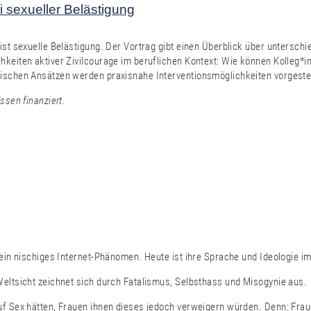
 sexueller Belästigung
ist sexuelle Belästigung. Der Vortrag gibt einen Überblick über untersch
hkeiten aktiver Zivilcourage im beruflichen Kontext: Wie können Kolleg*i
tischen Ansätzen werden praxisnahe Interventionsmöglichkeiten vorgestel
ssen finanziert.
 ein nischiges Internet-Phänomen. Heute ist ihre Sprache und Ideologie i
Weltsicht zeichnet sich durch Fatalismus, Selbsthass und Misogynie aus.
auf Sex hätten, Frauen ihnen dieses jedoch verweigern würden. Denn: Fr