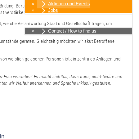
Aktionen und Events
ildung, Beruf, Herkunft oder finanzieller Unabhängigkeit und wirkt
Jobs
st verstärken.
Kontakt / Anfahrt
ert, welche Verantwortung Staat und Gesellschaft tragen, um
Contact / How to find us
nsumstände geraten. Gleichzeitig möchten wir akut Betroffene
von weiblich gelesenen Personen ist ein zentrales Anliegen und
is-Frau verstehen: Es macht sichtbar, dass trans, nicht-binäre und
en wir Vielfalt anerkennen und Sprache inklusiv gestalten.
ln