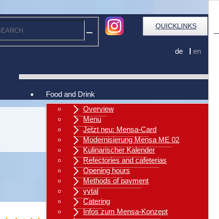
QUICKLINKS
de
en
Food and Drink
Overview
Menu
Jetzt neu: Mensa-Card
Modernisierung Mensa ME 02
Kulinarischer Kalender
Refectories and cafeterias
Opening hours
Methods of payment
vytal
Catering
Infos zum Mensa-Konzept