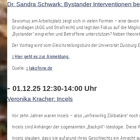
Dr. Sandra Schwark: Bystander Interventionen bei
Sexismus am Arbeitsplatz zeigt sich in vielen Formen – eine davon 
Grundlagen (AGG und Strafrecht) und legt den Fokus auf die Möglic
„Bystander“ eingreifen und Betroffene unterstützen? Neben theore
Der Vortrag wird vom Gleichstellungsbüro der Universität Duisburg E
Hier geht es zur Anmeldung.
Quelle:
lakofnrw.de
-
01.12.25 12:30-14:00 Uhr
Veronika Kracher: Incels
Vor zehn Jahren waren Incels – also „unfreiwillig Zölibatäre“ noch
Incels sind Anhänger der sogenannten „Backpill“-Ideologie. Diese 
Incels glauben, dass sie aufgrund ihres Geschlechts ein Anrecht 