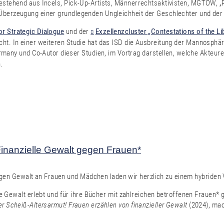
bestehend aus Incels, Pick-Up-Artists, Männerrechtsaktivisten, MGTOW, „R
 Überzeugung einer grundlegenden Ungleichheit der Geschlechter und der
for Strategic Dialogue
und der
Exzellenzcluster „Contestations of the Li
cht. In einer weiteren Studie hat das ISD die Ausbreitung der Mannosphär
many und Co-Autor dieser Studien, im Vortrag darstellen, welche Akteure
.
Finanzielle Gewalt gegen Frauen*
n Gewalt an Frauen und Mädchen laden wir herzlich zu einem hybriden Vo
elle Gewalt erlebt und für ihre Bücher mit zahlreichen betroffenen Frauen*
er Scheiß-Altersarmut! Frauen erzählen von finanzieller Gewalt
(2024), mac