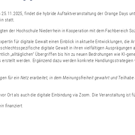
5.11.2025, findet die hybride Auftaktveranstaltung der Orange Days unt
in statt.
tragten der Hochschule Niederrhein in Kooperation mit dem Fachbereich 
pertin für digitale Gewalt einen Einblick in aktuelle Entwicklungen, die A
eschlechtsspezifische digitale Gewalt in ihren vielfältigen Ausprägunge
tlich „alltäglichen“ Übergriffen bis hin zu neuen Bedrohungen wie KI-gen
s erstellt werden. Ergänzend dazu werden konkrete Handlungsstrategien v
gen für ein Netz erarbeitet, in dem Meinungsfreiheit gewahrt und Teilhabe 
r Ort als auch die digitale Einbindung via Zoom. Die Veranstaltung ist f
n finanziert.