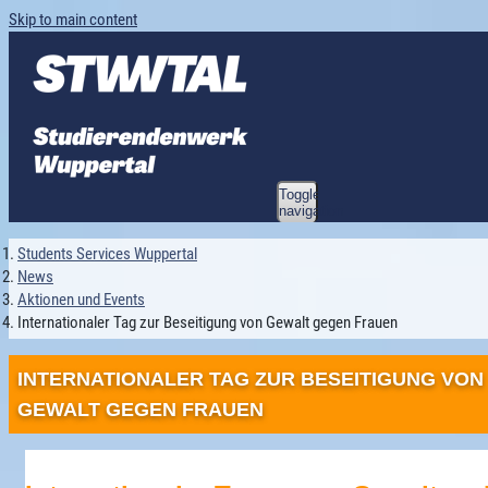
Skip to main content
Toggle
navigation
Students Services Wuppertal
News
Aktionen und Events
Internationaler Tag zur Beseitigung von Gewalt gegen Frauen
INTERNATIONALER TAG ZUR BESEITIGUNG VON
GEWALT GEGEN FRAUEN