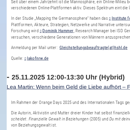
Seit über einem Jahrzehnt ist die Mannosphäre, ein Online-Milieu 
verschiedenen Online-Plattformen aktiv. Dieses Spektrum eint die
In der Studie „Mapping the Germanosphere“ haben das
Institute 
Plattformen, Akteure, Strategien, Netzwerke und Narrative untersu
Forschung wird
Dominik Hammer
, Research Manager bei ISD Ger
versuchen, verschiedene Generationen von Männern anzusprechen
Anmeldung per Mail unter:
Gleichstellungsbeauftragte(at)hshl.de
Quelle:
lakofnrw.de
-
25.11.2025 12:00-13:30 Uhr (Hybrid)
Lea Martin: Wenn beim Geld die Liebe aufhört – 
Im Rahmen der Orange Days 2025 und des Internationalen Tags gege
Die Autorin, Aktivistin und Mutter dreier Kinder hat selbst finanzi
scheidet
.
Finanzielle Gewalt in Beziehungen
(2005) und
Du mit dein
von Beziehungsgewalt ist.