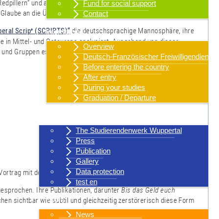
edpillern“ und anderen organisierten Frauenfeinden, auf
Fund for social support
 Glaube an die Überlegenheit des Mannes.
Contact
beral Script (SCRIPTS)“
die deutschsprachige Mannosphäre, ihre
International
e in Mittel- und Osteuropa analysiert. Ausgehend von dieser
Overview
 und Gruppen es in der Mannosphäre gibt, und wie diese
Deutsch-Französischer Freiwilligendienst
Before entering the country
After entry
During your studies
Graduation / Departure
About us
The Studierendenwerk Wuppertal
Press
Publication
Gallery
Data protection
rtrag mit der Autorin Lea Martin ein.
test en
 gesprochen. Ihre Publikationen, darunter
Bis das Geld euch
News
hen sichtbar wie subtil und gleichzeitig zerstörerisch diese Form
News