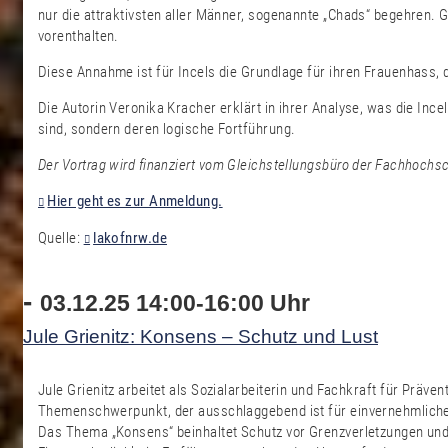
nur die attraktivsten aller Männer, sogenannte „Chads“ begehren. G
vorenthalten.
Diese Annahme ist für Incels die Grundlage für ihren Frauenhass, 
Die Autorin Veronika Kracher erklärt in ihrer Analyse, was die In
sind, sondern deren logische Fortführung.
Der Vortrag wird finanziert
vom Gleichstellungsbüro
der Fachhochsc
Hier geht es zur Anmeldung.
Quelle:
lakofnrw.de
-
03.12.25 14:00-16:00 Uhr
Jule Grienitz: Konsens – Schutz und Lust
Jule Grienitz arbeitet als Sozialarbeiterin und Fachkraft für Prä
Themenschwerpunkt, der ausschlaggebend ist für einvernehmlich
Das Thema „Konsens“ beinhaltet Schutz vor Grenzverletzungen und