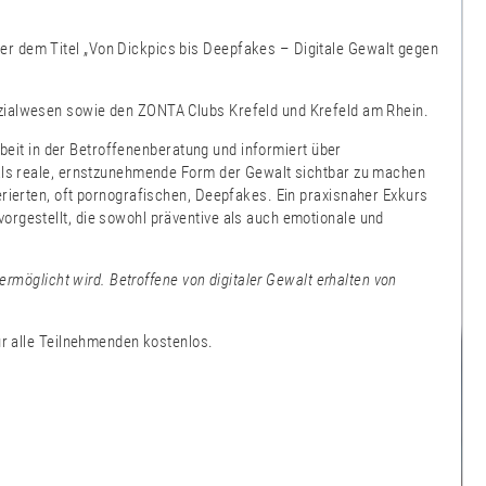
er dem Titel „Von Dickpics bis Deepfakes – Digitale Gewalt gegen
Sozialwesen sowie den ZONTA Clubs Krefeld und Krefeld am Rhein.
rbeit in der Betroffenenberatung und informiert über
n als reale, ernstzunehmende Form der Gewalt sichtbar zu machen
erierten, oft pornografischen, Deepfakes. Ein praxisnaher Exkurs
orgestellt, die sowohl präventive als auch emotionale und
ermöglicht wird. Betroffene von digitaler Gewalt erhalten von
ür alle Teilnehmenden kostenlos.