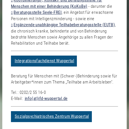
Koordinierungs-, Kontakt- und Beratungsstelle für
Menschen mit einer Behinderung (KoKoBe)
- darunter die
Beratungsstelle Seele-FREI
, ein Angebot für erwachsene
Personen mit Intelligenzminderung - sowie eine
Ergänzende unabhängige Teilhabeberatungsstelle (EUTB)
,
die chronisch kranke, behinderte und von Behinderung
bedrohte Menschen sowie Angehörige zu allen Fragen der
Rehabilitation und Teilhabe berät.
Integrationsfachdienst Wuppertal
Beratung für Menschen mit (Schwer-)Behinderung sowie für
Arbeitgeber*innen zum Thema „Teilhabe am Arbeitsleben“.
Tel.: 0202/2 55 16-0
E-Mail:
info(at)ifd-wuppertal.de
Sozialpsychiatrisches Zentrum Wuppertal