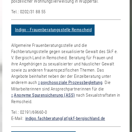
polizeilicher Wohnungsverweisung in Wuppertal.
Tel.: 0202/31 88 55
Indigo - Frauenberatungsstelle Remscheid
Allgemeine Frauenberatungsstelle und die
Fachberatungsstelle gegen sexualisierte Gewalt des SkF e.
V. Bergisch Land in Remscheid. Beratung für Frauen und
ihre Angehörigen zu sexualisierter und häuslicher Gewalt
sowie zu anderen frauenspezifischen Themen. Das
Angebote beinhaltet neben der der Einzelberatung unter
anderem auch
psychosoziale Prozessbegleitung
. Die
Mitarbeiterinnen sind Ansprechpartnerinnen für die
Anonyme Spurensicherung (ASS)
nach Sexualstraftaten in
Remscheid.
Tel.: 02191/69660-0
E-Mail:
indigo.fachberatung(at)skf-bergischland.de