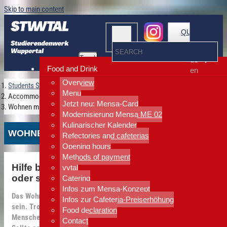
Skip to main content
QUICKLINKS
Toggle
de
navigation
Food and Drink
en
Overview
Students Services Wuppertal
Menu
Accommodation
Jetzt neu: Mensa-Card
Wohnen mit Respekt
Modernisierung Mensa ME 02
Kulinarischer Kalender
WOHNEN MIT RESPEKT
Refectories and cafeterias
Opening hours
Methods of payment
Hilfe bei grenzüberschreitendem Verhalten
vytal
oder sexueller Belästigung
Catering
Infos zum Mensa-Konzept
Das Wohnen im Wohnheim soll für alle sicher und respektvoll
Infos zur Cafeteria-Preiserhöhung
sein. Trotzdem kann es Situationen geben, in denen sich
Food declaration
Menschen unwohl, bedrängt oder grenzüberschritten fühlen.
Contact