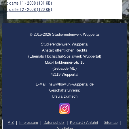
carte 11 - 2008 (131 KB)
carte 12 - 2008 (120 KB)
© 2015-2026 Studierendenwerk Wuppertal
Studierendenwerk Wuppertal
Anstalt öffentlichen Rechts
(Ehemals Hochschul-Sozialwerk Wuppertal)
Max-Horkheimer-Str. 15
(Gebäude ME)
42119 Wuppertal
E-Mail: hsw@hsw.uni-wuppertal.de
Geschäftsführerin:
Ursula Dumsch
A-Z
|
Impressum
|
Datenschutz
|
Kontakt / Anfahrt
|
Sitemap
|
Stadtplan