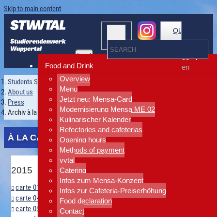
Skip to main content
QUICKLINKS
Toggle
de
navigation
Food and Drink
en
Overview
Students Services Wuppertal
Menu
About us
Jetzt neu: Mensa-Card
Press
Modernisierung Mensa ME 02
Archiv à la carte
Kulinarischer Kalender
Refectories and cafeterias
À LA CARTE ARCHIV
Opening hours
Methods of payment
vytal
2015
Catering
Infos zum Mensa-Konzept
carte 01 - 2015 (159 KB)
Infos zur Cafeteria-Preiserhöhung
carte 04 - 2015 (123 KB)
Food declaration
carte 05 - 2015 (79.0 KB)
Contact