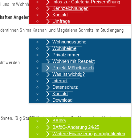
Infos zur Cafeteria-Preiserhöhung
 bei uns im Wohnheim:
einen Tauschraum, der bleibt!
Kennzeichnungen
Kontakt
haften Angebot
weiterentwickelt.
Umfrage
Studentinnen Shima Kashani und Magdalena Schmitz im Studiengang
Wohnen
Wohnungssuche
Wohnheime
Privatzimmer
Wohnen mit Respekt
cht werden!
Projekt Möbeltausch
Was ist wichtig?
Internet
Datenschutz
Kontakt
Download
Finanzen & Beratung
nen. “Big StuFF” findest du in einer Parkbox auf der Vorderseite
BAföG
BAföG-Änderung 24/25
Weitere Finanzierungsmöglichkeiten