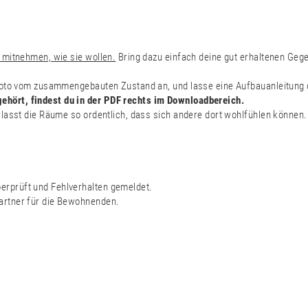
 mitnehmen, wie sie wollen.
Bring dazu einfach deine gut erhaltenen Ge
 Foto vom zusammengebauten Zustand an, und lasse eine Aufbauanleitung d
hört, findest du in der PDF rechts im Downloadbereich.
rlasst die Räume so ordentlich, dass sich andere dort wohlfühlen können
rprüft und Fehlverhalten gemeldet.
artner für die Bewohnenden.