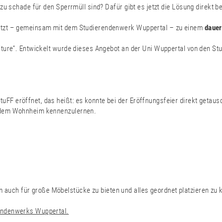
 zu schade für den Sperrmüll sind? Dafür gibt es jetzt die Lösung direkt
etzt – gemeinsam mit dem Studierendenwerk Wuppertal – zu einem
dauer
niture”. Entwickelt wurde dieses Angebot an der Uni Wuppertal von den 
FF eröffnet, das heißt: es konnte bei der Eröffnungsfeier direkt getaus
s dem Wohnheim kennenzulernen.
ch für große Möbelstücke zu bieten und alles geordnet platzieren zu kön
rendenwerks Wuppertal.