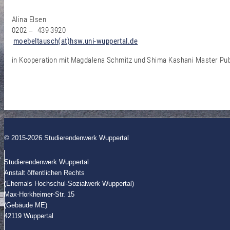
Alina Elsen
0202
439 3920
–
moebeltausch(at)hsw.uni-wuppertal.de
in Kooperation mit Magdalena Schmitz und Shima Kashani Master Pub
© 2015-2026 Studierendenwerk Wuppertal
Studierendenwerk Wuppertal
Anstalt öffentlichen Rechts
(Ehemals Hochschul-Sozialwerk Wuppertal)
Max-Horkheimer-Str. 15
(Gebäude ME)
42119 Wuppertal