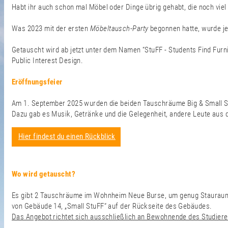
Habt ihr auch schon mal Möbel oder Dinge übrig gehabt, die noch viel
Was 2023 mit der ersten
Möbeltausch-Party
begonnen hatte, wurde j
Getauscht wird ab jetzt unter dem Namen “StuFF - Students Find Fur
Public Interest Design.
Eröffnungsfeier
Am 1. September 2025 wurden die beiden Tauschräume Big & Small Stu
Dazu gab es Musik, Getränke und die Gelegenheit, andere Leute au
Hier findest du einen Rückblick
Wo wird getauscht?
Es gibt 2 Tauschräume im Wohnheim Neue Burse, um genug Stauraum au
von Gebäude 14, „Small StuFF“ auf der Rückseite des Gebäudes.
Das Angebot richtet sich ausschließlich an Bewohnende des Studie