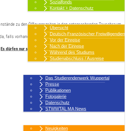
Sozialfonds
Kontakt + Datenschutz
Internationales
genstände zu den Öffnungszeiten in den entsprechenden Tauschraum
Übersicht
Deutsch-Französischer Freiwilligendienst
a, falls vorhanden.
Vor der Einreise
Nach der Einreise
.
Es dürfen nur saubere, funktionierende Dinge abgegeben werden -
Während des Studiums
Studienabschluss / Ausreise
Über uns
Das Studierendenwerk Wuppertal
Presse
Publikationen
Fotogalerie
Datenschutz
STWWTAL MA News
Aktuelles
Neuigkeiten