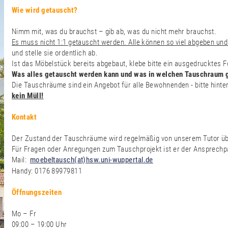
Wie wird getauscht?
Nimm mit, was du brauchst – gib ab, was du nicht mehr brauchst.
Es muss nicht 1:1 getauscht werden. Alle können so viel abgeben und
und stelle sie ordentlich ab.
Ist das Möbelstück bereits abgebaut, klebe bitte ein ausgedrucktes
Was alles getauscht werden kann und was in welchen Tauschraum ge
Die Tauschräume sind ein Angebot für alle Bewohnenden - bitte hinte
kein Müll!
Kontakt
Der Zustand der Tauschräume wird regelmäßig von unserem Tutor übe
Für Fragen oder Anregungen zum Tauschprojekt ist er der Ansprechp
Mail:
moebeltausch(at)hsw.uni-wuppertal.de
Handy: 0176 89979811
Öffnungszeiten
Mo – Fr
09:00 – 19:00 Uhr