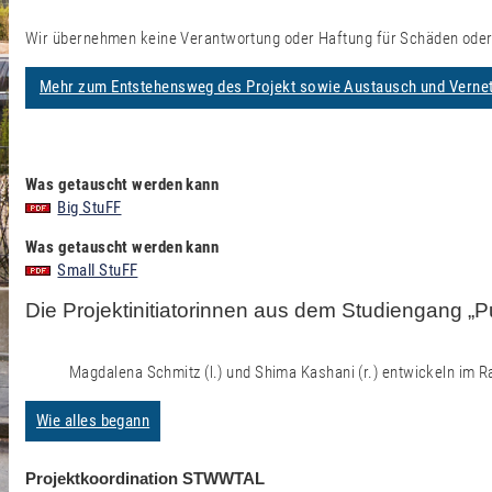
Wir übernehmen keine Verantwortung oder Haftung für Schäden oder
Mehr zum Entstehensweg des Projekt sowie Austausch und Verne
Was getauscht werden kann
Big StuFF
Was getauscht werden kann
Small StuFF
Die Projektinitiatorinnen aus dem Studiengang „Pu
Magdalena Schmitz (l.) und Shima Kashani (r.) entwickeln im
Wie alles begann
Projektkoordination STWWTAL