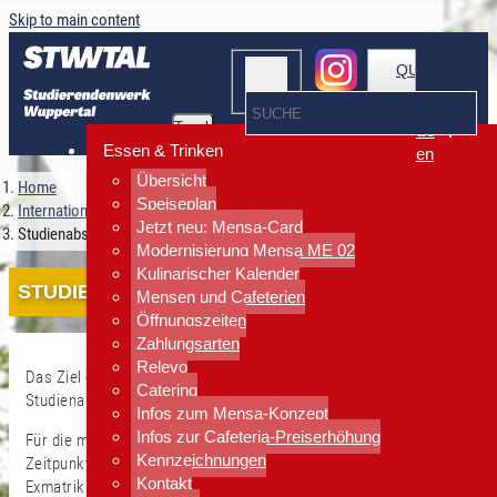
Skip to main content
QUICKLINKS
Toggle
de
navigation
Essen & Trinken
en
Übersicht
Home
Speiseplan
Internationales
Jetzt neu: Mensa-Card
Studienabschluss / Ausreise
Modernisierung Mensa ME 02
Kulinarischer Kalender
STUDIENABSCHLUSS / AUSREISE
Mensen und Cafeterien
Öffnungszeiten
Zahlungsarten
Relevo
Das Ziel eines jeden Studierenden - der erfolgreiche
Catering
Studienabschluss!
Infos zum Mensa-Konzept
Infos zur Cafeteria-Preiserhöhung
Für die meisten international Studierenden kommt dann der
Kennzeichnungen
Zeitpunkt der Abreise. Haben Sie im Blick, dass mit der
Kontakt
Exmatrikulation viele Vergünstigungen weg fallen: Die