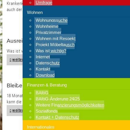
Umfrage
Krankenkasse wird von einem auf den anderen Tag teurer, und
auch der Wohnheimplatz steht Ihnen nun nicht mehr zu.
Wohnen
Wohnungssuche
Wohnheime
Privatzimmer
Wohnen mit Respekt
Ausreise
Projekt Möbeltausch
Was ist wichtig?
Was ist vor der Abreise zu tun?
Internet
weiter >
Datenschutz
Kontakt
Download
Bleiben
Finanzen & Beratung
BAföG
18 Monate lang, in dem der/die Absolvent*in auf Jobsuche ist,
BAföG-Änderung 24/25
kann die Aufenthaltserlaubnis verlängert werden.
Weitere Finanzierungsmöglichkeiten
weiter >
Sozialfonds
Kontakt + Datenschutz
Internationales