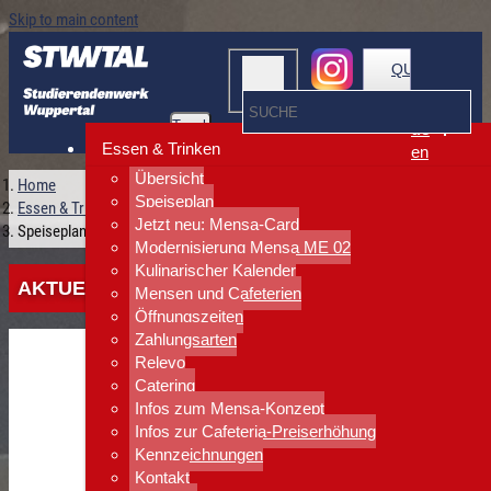
Skip to main content
QUICKLINKS
Toggle
de
navigation
Essen & Trinken
en
Übersicht
Home
Speiseplan
Essen & Trinken
Jetzt neu: Mensa-Card
Speiseplan
Modernisierung Mensa ME 02
Kulinarischer Kalender
AKTUELLE SPEISEPLÄNE
Mensen und Cafeterien
Öffnungszeiten
Zahlungsarten
Relevo
Catering
Infos zum Mensa-Konzept
Infos zur Cafeteria-Preiserhöhung
Kennzeichnungen
Kontakt