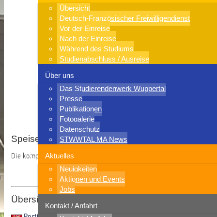
Übersicht
Deutsch-Französischer Freiwilligendienst
Vor der Einreise
Nach der Einreise
Während des Studiums
Studienabschluss / Ausreise
Über uns
Das Studierendenwerk Wuppertal
Presse
Publikationen
Fotogalerie
Datenschutz
Speisekarte Kneipe
STWWTAL MA News
Die komplette Speisekarte findet ihr
hier.
Aktuelles
Neuigkeiten
Aktionen und Events
Jobs
Übersicht Portionsgröße und Nährwerte
Kontakt / Anfahrt
Portionsgrößen