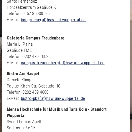
Santo Fernandez
Hörsaalzentrum Gebäude K
Telefon: 0157 85030525
E-Mail:
ins-gruene(at)hsw.uni-wuppertal.de
Cafeteria Campus Freudenberg
Maria L. Palha
Gebäude FME
Telefon: 0202 439 1002
E-Mail:
campus-freudenberg(at)hsw.uni-wuppertal.de
Bistro Am Haspel
Daniela Klinger
Paulus-Kirch-Str, Gebäude HC
Telefon: 0202 439 4066
E-Mail:
bistro-pks(at)hsw.uni-wuppertal.de
Mensa Hochschule für Musik und Tanz Köln - Standort
Wuppertal
Sven Thomas Apelt
Sedanstraße 15