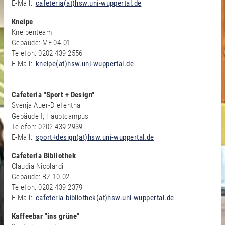
E-Mail:
cafeteria(at)hsw.uni-wuppertal.de
Kneipe
Kneipenteam
Gebäude: ME 04.01
Telefon: 0202 439 2556
E-Mail:
kneipe(at)hsw.uni-wuppertal.de
Cafeteria "Sport + Design"
Svenja Auer-Diefenthal
Gebäude I, Hauptcampus
Telefon: 0202 439 2939
E-Mail:
sport+design(at)hsw.uni-wuppertal.de
Cafeteria Bibliothek
Claudia Nicolardi
Gebäude: BZ 10.02
Telefon: 0202 439 2379
E-Mail:
cafeteria-bibliothek(at)hsw.uni-wuppertal.de
Kaffeebar "ins grüne"