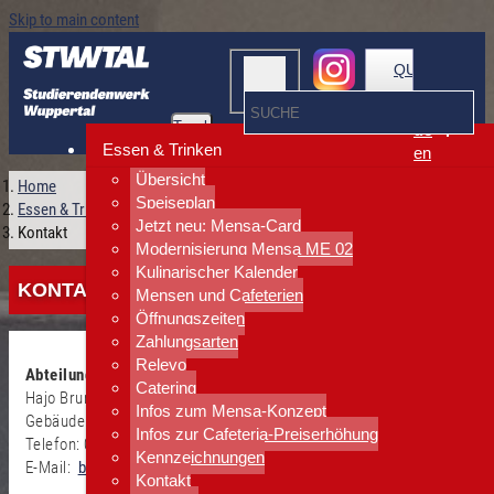
Skip to main content
QUICKLINKS
Toggle
de
navigation
Essen & Trinken
en
Übersicht
Home
Speiseplan
Essen & Trinken
Jetzt neu: Mensa-Card
Kontakt
Modernisierung Mensa ME 02
Kulinarischer Kalender
KONTAKT
Mensen und Cafeterien
Öffnungszeiten
Zahlungsarten
Relevo
Abteilungsleitung
Catering
Hajo Brunies
Infos zum Mensa-Konzept
Gebäude: ME 05.06
Infos zur Cafeteria-Preiserhöhung
Telefon: 0202 439 2550
Kennzeichnungen
E-Mail:
brunies(at)hsw.uni-wuppertal.de
Kontakt