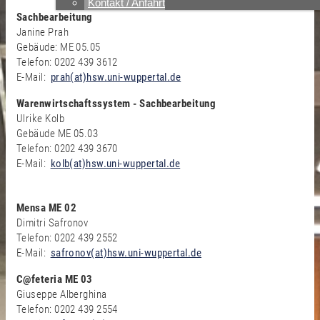
Kontakt / Anfahrt
Sachbearbeitung
Janine Prah
Gebäude: ME 05.05
Telefon: 0202 439 3612
E-Mail:
prah(at)hsw.uni-wuppertal.de
Warenwirtschaftssystem - Sachbearbeitung
Ulrike Kolb
Gebäude ME 05.03
Telefon: 0202 439 3670
E-Mail:
kolb(at)hsw.uni-wuppertal.de
Mensa ME 02
Dimitri Safronov
Telefon: 0202 439 2552
E-Mail:
safronov(at)hsw.uni-wuppertal.de
C@feteria ME 03
Giuseppe Alberghina
Telefon: 0202 439 2554