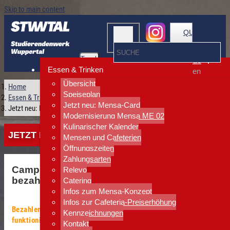
Skip to main content
QUICKLINKS
Toggle
de
navigation
Essen & Trinken
en
Übersicht
Home
Speiseplan
Essen & Trinken
Jetzt neu: Mensa-Card
Jetzt neu: Mensa-Card
Modernisierung Mensa ME 02
Kulinarischer Kalender
JETZT NEU: MENSA-CARD
Mensen und Cafeterien
Öffnungszeiten
Zahlungsarten
Campus App öffnen – Mensa-Card zeigen –
Relevo
bezahlen – fertig!
Catering
Infos zum Mensa-Konzept
Infos zur Cafeteria-Preiserhöhung
Bezahlen wird jetzt noch einfacher und sicherer – und so
Kennzeichnungen
funktioniert’s!
Kontakt