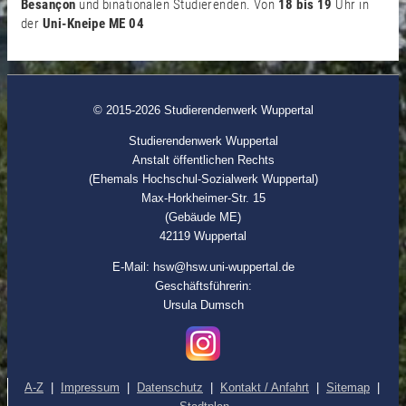
Besançon
und binationalen Studierenden. Von
18 bis 19
Uhr in
der
Uni-Kneipe ME 04
© 2015-2026 Studierendenwerk Wuppertal
Studierendenwerk Wuppertal
Anstalt öffentlichen Rechts
(Ehemals Hochschul-Sozialwerk Wuppertal)
Max-Horkheimer-Str. 15
(Gebäude ME)
42119 Wuppertal
E-Mail: hsw@hsw.uni-wuppertal.de
Geschäftsführerin:
Ursula Dumsch
A-Z
|
Impressum
|
Datenschutz
|
Kontakt / Anfahrt
|
Sitemap
|