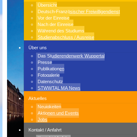
Übersicht
Deutsch-Französischer Freiwilligendienst
Vor der Einreise
Nach der Einreise
Während des Studiums
Studienabschluss / Ausreise
Über uns
Das Studierendenwerk Wuppertal
Presse
Publikationen
Fotogalerie
Datenschutz
STWWTAL MA News
Aktuelles
Neuigkeiten
Aktionen und Events
Jobs
Kontakt / Anfahrt