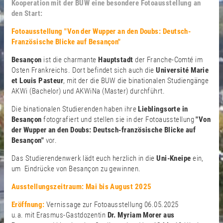
Kooperation mit der BUW eine besondere Fotoausstellung an
den Start:
Fotoausstellung "Von der Wupper an den Doubs: Deutsch-
Französische Blicke auf Besançon"
Besançon
ist die charmante
Hauptstadt
der Franche-Comté im
Osten Frankreichs. Dort befindet sich auch die
Université Marie
et Louis Pasteur
, mit der die BUW die binationalen Studiengänge
AKWi (Bachelor) und AKWiNa (Master) durchführt.
Die binationalen Studierenden haben ihre
Lieblingsorte in
Besançon
fotografiert und stellen sie in der Fotoausstellung
"Von
der Wupper an den Doubs: Deutsch-französische Blicke auf
Besançon"
vor.
Das Studierendenwerk lädt euch herzlich in die
Uni-Kneipe
ein,
um Eindrücke von Besançon zu gewinnen.
Ausstellungszeitraum: Mai bis August 2025
Eröffnung:
Vernissage zur Fotoausstellung 06.05.2025
u.a. mit Erasmus-Gastdozentin
Dr. Myriam Morer aus