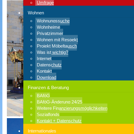
Umfrage
Wohnen
Wohnungssuche
Wohnheime
Privatzimmer
Wohnen mit Respekt
Projekt Möbeltausch
Was ist wichtig?
Internet
Datenschutz
Kontakt
Download
Finanzen & Beratung
BAföG
BAföG-Änderung 24/25
Weitere Finanzierungsmöglichkeiten
Sozialfonds
Kontakt + Datenschutz
Internationales