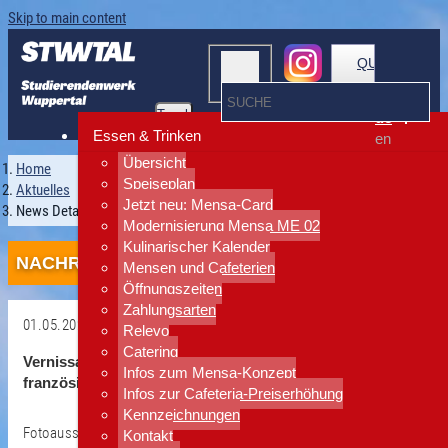
Skip to main content
QUICKLINKS
Toggle
de
navigation
Essen & Trinken
en
Übersicht
Home
Speiseplan
Aktuelles
Jetzt neu: Mensa-Card
News Detailansicht
Modernisierung Mensa ME 02
Kulinarischer Kalender
NACHRICHTEN
Mensen und Cafeterien
Öffnungszeiten
Zahlungsarten
01.05.2025
Relevo
Catering
Zurück
Vernissage in der Kneipe ME 04: Deutsch-
Infos zum Mensa-Konzept
französische Perspektiven
Infos zur Cafeteria-Preiserhöhung
Kennzeichnungen
Fotoausstellung zeigt persönliche Einblicke in Besançon
Kontakt