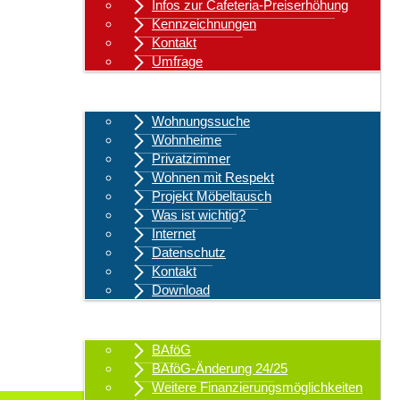
Infos zur Cafeteria-Preiserhöhung
Kennzeichnungen
Kontakt
Umfrage
Wohnen
Wohnungssuche
Wohnheime
Privatzimmer
Wohnen mit Respekt
Projekt Möbeltausch
Was ist wichtig?
Internet
Datenschutz
Kontakt
Download
Finanzen & Beratung
BAföG
BAföG-Änderung 24/25
Weitere Finanzierungsmöglichkeiten