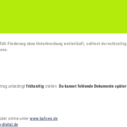
öG-Förderung ohne Unterbrechung weiterläuft, solltest du rechtzeitig
ause.
ntrag unbedingt
frühzeitig
stellen.
Du kannst fehlende Dokumente später
oder online unter
www.bafoeg.de
.
digital.de
.