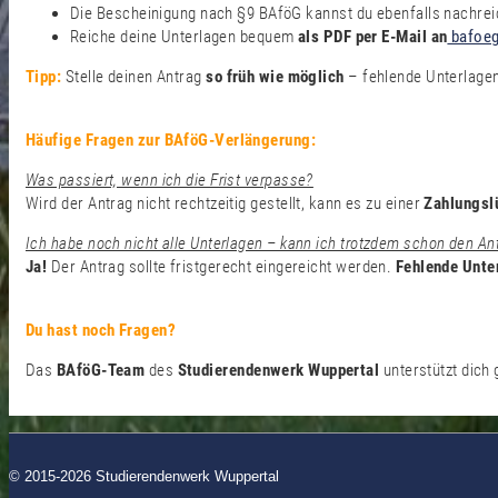
Die Bescheinigung nach §9 BAföG kannst du ebenfalls nachrei
Reiche deine Unterlagen bequem
als PDF per E-Mail an
bafoeg
Tipp:
Stelle deinen Antrag
so früh wie möglich
– fehlende Unterlagen
Häufige Fragen zur BAföG-Verlängerung:
Was passiert, wenn ich die Frist verpasse?
Wird der Antrag nicht rechtzeitig gestellt, kann es zu einer
Zahlungsl
Ich habe noch nicht alle Unterlagen – kann ich trotzdem schon den Ant
Ja!
Der Antrag sollte fristgerecht eingereicht werden.
Fehlende Unte
Du hast noch Fragen?
Das
BAföG-Team
des
Studierendenwerk Wuppertal
unterstützt dich 
© 2015-2026 Studierendenwerk Wuppertal