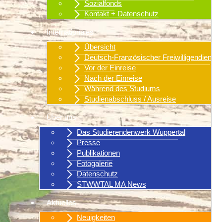
Sozialfonds
Kontakt + Datenschutz
Internationales
Übersicht
Deutsch-Französischer Freiwilligendienst
Vor der Einreise
Nach der Einreise
Während des Studiums
Studienabschluss / Ausreise
Über uns
Das Studierendenwerk Wuppertal
Presse
Publikationen
Fotogalerie
Datenschutz
STWWTAL MA News
Aktuelles
Neuigkeiten