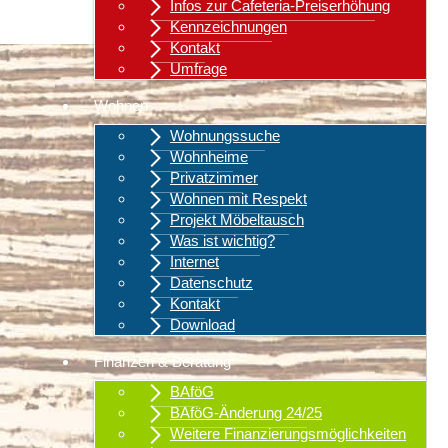
Infos zur Cafeteria-Preiserhöhung
Kennzeichnungen
Kontakt
Umfrage
Wohnen
Wohnungssuche
Wohnheime
Privatzimmer
Wohnen mit Respekt
Projekt Möbeltausch
Was ist wichtig?
Internet
Datenschutz
Kontakt
Download
Finanzen & Beratung
BAföG
BAföG-Änderung 24/25
Weitere Finanzierungsmöglichkeiten