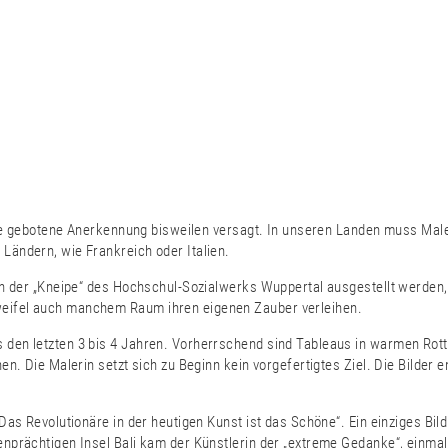
 die gebotene Anerkennung bisweilen versagt. In unseren Landen muss Mal
Ländern, wie Frankreich oder Italien.
 in der „Kneipe“ des Hochschul-Sozialwerks Wuppertal ausgestellt werden
weifel auch manchem Raum ihren eigenen Zauber verleihen.
den letzten 3 bis 4 Jahren. Vorherrschend sind Tableaus in warmen Rottö
n. Die Malerin setzt sich zu Beginn kein vorgefertigtes Ziel. Die Bilder e
Das Revolutionäre in der heutigen Kunst ist das Schöne“. Ein einziges Bil
nprächtigen Insel Bali kam der Künstlerin der „extreme Gedanke“, einmal 