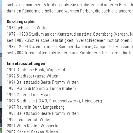
sich vorgenommen. Allerdings: als Sie im oberen und unteren Bereich
dunklen Rändern die hellen und warmen Farben, die auch alle anderen
Kurzbiographie
1958 geboren in Witten
1979 - 1983 Studium an der Kunststudienstätte Ottersberg (Verden,
seit 1983 künstlerische Lehrtätigkeit in verschiedenen Institutionen 
1987 - 2004 Dozentin an der Sommerakademie „Campo dell' Altissimo
seit 2004 freischaffend als Malerin und Kursleiterin für prozesshafte
Einzelausstellungen
1991 Deutsche Bank, Wuppertal
1992 Stadtsparkasse Witten
1994 Ballettstudio Beate Fromm, Witten
1995 Piano di Mommio, Lucca (Italien)
1996 Galerie Lotz, Essen
1997 Stadthalle (IDA 3, Frauennetzwerk), Heidelberg
1997 Raum in Duhr, Langenberg
1998 Ballettstudio Beate Fromm, Witten
1999 Lechnerhof, Witten
2001 Wein Kontor, Wuppertal
2002 Kanzlei Gerkan, Witten