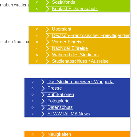
Sozialfonds
orhaben wieder auf. Deshalb findet der Betrachter zwischen den
Kontakt + Datenschutz
Internationales
Übersicht
Deutsch-Französischer Freiwilligendienst
iatrischen Nachsorge für Menschen im Strafvollzug
Vor der Einreise
Nach der Einreise
Während des Studiums
Studienabschluss / Ausreise
Über uns
Das Studierendenwerk Wuppertal
Presse
Publikationen
Fotogalerie
Datenschutz
STWWTAL MA News
Aktuelles
Neuigkeiten