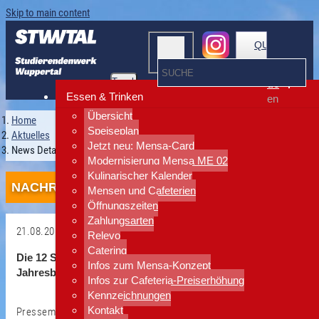
Skip to main content
QUICKLINKS
Toggle
de
navigation
Essen & Trinken
en
Übersicht
Home
Speiseplan
Aktuelles
Jetzt neu: Mensa-Card
News Detailansicht
Modernisierung Mensa ME 02
Kulinarischer Kalender
NACHRICHTEN
Mensen und Cafeterien
Öffnungszeiten
Zahlungsarten
21.08.2013
Relevo
Catering
Zurück
Die 12 Studentenwerke NRW haben Ihre
Infos zum Mensa-Konzept
Jahresbilanz 2012 vorgestellt
Infos zur Cafeteria-Preiserhöhung
Kennzeichnungen
Kontakt
Pressemitteilung der Arbeitsgemeinschaft der Studentenwerke