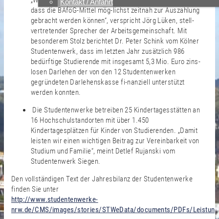
„Wir setzen alles daran, die Antragsflut zu bewältigen, so
Kontakt / Anfahrt
dass die BAföG-Mittel mög-lichst zeitnah zur Auszahlung
gebracht werden können“, verspricht Jörg Lüken, stell-
vertretender Sprecher der Arbeitsgemeinschaft. Mit
besonderem Stolz berichtet Dr. Peter Schink vom Kölner
Studentenwerk, dass im letzten Jahr zusätzlich 986
bedürftige Studierende mit insgesamt 5,3 Mio. Euro zins-
losen Darlehen der von den 12 Studentenwerken
gegründeten Darlehenskasse fi-nanziell unterstützt
werden konnten.
Die Studentenwerke betreiben 25 Kindertagesstätten an
16 Hochschulstandorten mit über 1.450
Kindertagesplätzen für Kinder von Studierenden. „Damit
leisten wir einen wichtigen Beitrag zur Vereinbarkeit von
Studium und Familie“, meint Detlef Rujanski vom
Studentenwerk Siegen.
Den vollständigen Text der Jahresbilanz der Studentenwerke
finden Sie unter
http://www.studentenwerke-
nrw.de/CMS/images/stories/STWeData/documents/PDFs/Leistungs