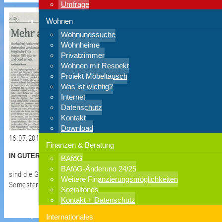
Umfrage
Wohnen
Wohnungssuche
Wohnheime
Privatzimmer
Wohnen mit Respekt
Projekt Möbeltausch
Was ist wichtig?
Internet
Datenschutz
Kontakt
Download
16.07.2017
Finanzen & Beratung
IN GUTER HAND...
BAföG
BAföG-Änderung 24/25
sind die Geschicke des Hochschul-Sozialwerks seit mehr als 100
Weitere Finanzierungsmöglichkeiten
Semestern …
Sozialfonds
Kontakt + Datenschutz
weiterlesen >
Internationales