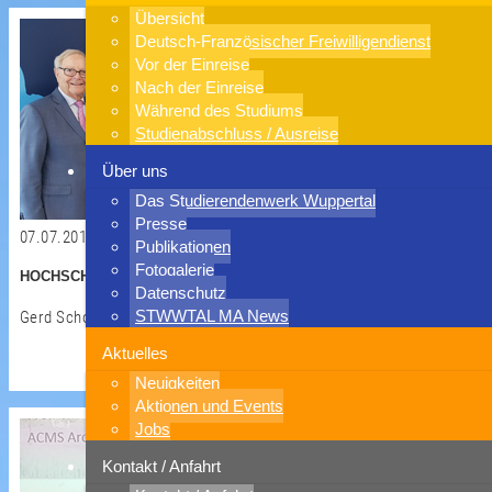
Übersicht
Deutsch-Französischer Freiwilligendienst
Vor der Einreise
Nach der Einreise
Während des Studiums
Studienabschluss / Ausreise
Über uns
Das Studierendenwerk Wuppertal
Presse
07.07.2017
Publikationen
Fotogalerie
HOCHSCHUL-SOZIALWERK HAT NEUEN VERWALTUNGSRAT
Datenschutz
STWWTAL MA News
Gerd Scholz erneut Vorsitzender
Aktuelles
weiterlesen >
Neuigkeiten
Aktionen und Events
Jobs
Kontakt / Anfahrt