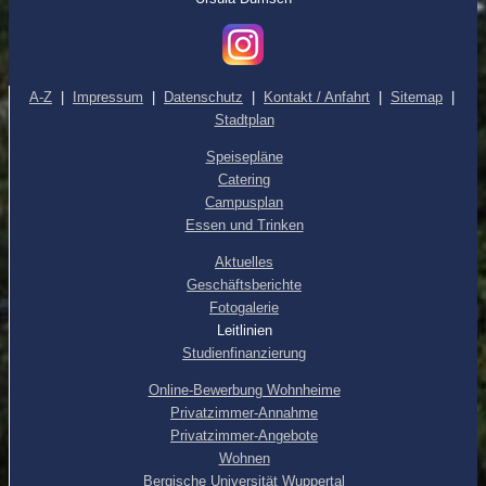
A-Z
|
Impressum
|
Datenschutz
|
Kontakt / Anfahrt
|
Sitemap
|
Stadtplan
Speisepläne
Catering
Campusplan
Essen und Trinken
Aktuelles
Geschäftsberichte
Fotogalerie
Leitlinien
Studienfinanzierung
Online-Bewerbung Wohnheime
Privatzimmer-Annahme
Privatzimmer-Angebote
Wohnen
Bergische Universität Wuppertal