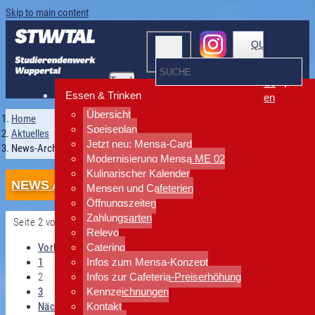
Skip to main content
QUICKLINKS
Toggle
de
navigation
Essen & Trinken
en
Übersicht
Home
Speiseplan
Aktuelles
Jetzt neu: Mensa-Card
News-Archiv-Liste
Modernisierung Mensa ME 02
Kulinarischer Kalender
NEWS ARCHIV
Mensen und Cafeterien
Öffnungszeiten
Zahlungsarten
Seite 2 von 3.
Relevo
Vorherige
Catering
1
Infos zum Mensa-Konzept
2
Infos zur Cafeteria-Preiserhöhung
3
Kennzeichnungen
Nächste
Kontakt