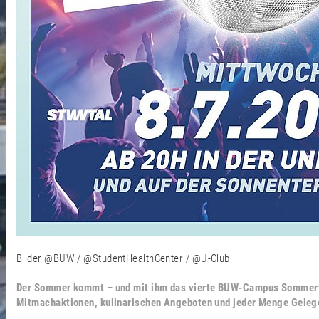
Bilder @BUW / @StudentHealthCenter / @U-Club
Der Sommer kommt – und mit ihm das vierte BUW-Campus Sommerfest
Mitmachaktionen, kulinarischen Angeboten und jeder Menge Gele