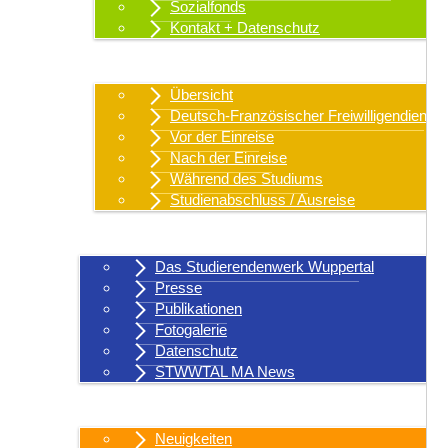
Sozialfonds
Kontakt + Datenschutz
Internationales
Übersicht
Deutsch-Französischer Freiwilligendienst
Vor der Einreise
Nach der Einreise
Während des Studiums
Studienabschluss / Ausreise
Über uns
Das Studierendenwerk Wuppertal
Presse
Publikationen
Fotogalerie
Datenschutz
STWWTAL MA News
Aktuelles
Neuigkeiten