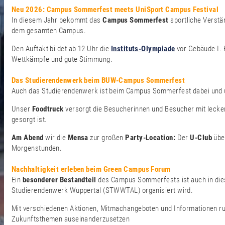
Neu 2026: Campus Sommerfest meets UniSport Campus Festival
In diesem Jahr bekommt das
Campus Sommerfest
sportliche Verst
dem gesamten Campus.
Den Auftakt bildet ab 12 Uhr die
Instituts-Olympiade
vor Gebäude I. 
Wettkämpfe und gute Stimmung.
Das Studierendenwerk beim BUW-Campus Sommerfest
Auch das Studierendenwerk ist beim Campus Sommerfest dabei und un
Unser
Foodtruck
versorgt die Besucherinnen und Besucher mit leck
gesorgt ist.
Am Abend
wir die
Mensa
zur großen
Party-Location:
Der
U-Club
übe
Morgenstunden.
Nachhaltigkeit erleben beim Green Campus Forum
Ein
besonderer Bestandteil
des Campus Sommerfests ist auch in di
Studierendenwerk Wuppertal (STWWTAL) organisiert wird.
Mit verschiedenen Aktionen, Mitmachangeboten und Informationen r
Zukunftsthemen auseinanderzusetzen