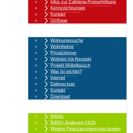
Infos zur Cafeteria-Preiserhöhung
Kennzeichnungen
Kontakt
Umfrage
Wohnen
Wohnungssuche
Wohnheime
Privatzimmer
Wohnen mit Respekt
Projekt Möbeltausch
Was ist wichtig?
Internet
Datenschutz
Kontakt
Download
Finanzen & Beratung
BAföG
BAföG-Änderung 24/25
Weitere Finanzierungsmöglichkeiten