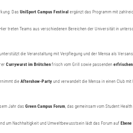
ärkung: Das
UniSport Campus Festival
ergänzt das Programm mit zahlre
Hier treten Teams aus verschiedenen Bereichen der Universität in unters
terstützt die Veranstaltung mit Verpflegung und der Mensa als Versans
erer
Currywurst im Brötchen
frisch vom Grill sowie passenden
erfrische
rnimmt die
Aftershow-Party
und verwandelt die Mensa in einen Club mit 
esem Jahr das
Green Campus Forum
, das gemeinsam vom Student Health 
und um Nachhaltigkeit und Umweltbewusstsein lädt das Forum auf
Ebene