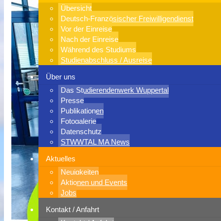
Übersicht
Deutsch-Französischer Freiwilligendienst
Vor der Einreise
Nach der Einreise
Während des Studiums
Studienabschluss / Ausreise
Über uns
Das Studierendenwerk Wuppertal
Presse
Publikationen
Fotogalerie
Datenschutz
STWWTAL MA News
Aktuelles
Neuigkeiten
Aktionen und Events
Jobs
Kontakt / Anfahrt