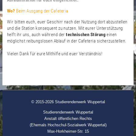
Abräumstation für euch eingerichtet.
Wo?
Beim Ausgang der Cafeteria
Wir bitten euch, euer Geschirr nach der Nutzung dort abzustellen
und die Station konsequent zu nutzen. Mit eurer Unterstützung
helft ihr uns, auch während der
technischen Störung
einen
möglichst reibungslosen Ablauf in der Cafeteria sicherzustellen.
Vielen Dank für eure Mithilfe und euer Verständnis!
© 2015-2026 Studierendenwerk Wuppertal
Studierendenwerk Wuppertal
Anstalt öffentlichen Rechts
(Ehemals Hochschul-Sozialwerk Wuppertal)
Max-Horkheimer-Str. 15