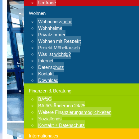
Umfrage
Wohnen
Wohnungssuche
Wohnheime
Privatzimmer
Wohnen mit Respekt
Projekt Möbeltausch
Was ist wichtig?
Internet
Datenschutz
Kontakt
Download
Finanzen & Beratung
BAföG
BAföG-Änderung 24/25
Weitere Finanzierungsmöglichkeiten
Sozialfonds
Kontakt + Datenschutz
Internationales