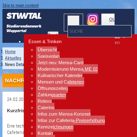
Skip to main content
QUICKLINKS
Toggle
de
navigation
Essen & Trinken
en
Übersicht
Home
Speiseplan
Aktuelles
Jetzt neu: Mensa-Card
News Detailansicht
Modernisierung Mensa ME 02
Kulinarischer Kalender
NACHRICHTEN
Mensen und Cafeterien
Öffnungszeiten
Zahlungsarten
24.02.2026
Relevo
Zurück
Catering
Kurzfristige Änderung in der Cafeteria
Infos zum Mensa-Konzept
Infos zur Cafeteria-Preiserhöhung
Eine technische Störung macht eine Übergangslösung in der
Kennzeichnungen
Cafeteria notwendig
Kontakt