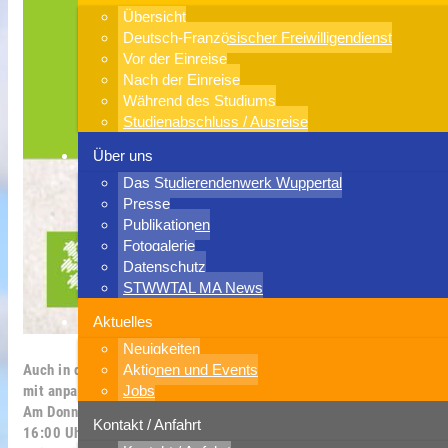
Übersicht
Deutsch-Französischer Freiwilligendienst
Vor der Einreise
Nach der Einreise
Während des Studiums
Studienabschluss / Ausreise
Über uns
Das Studierendenwerk Wuppertal
Presse
Publikationen
Fotogalerie
Datenschutz
STWWTAL MA News
Aktuelles
Neuigkeiten
Auch in diesem Jahr heißt es wieder: Ärmel hochkrempeln und
Aktionen und Events
mit anpacken!
Jobs
Am Donnerstag, den 13. November 2025, findet von 14:00 bis
Kontakt / Anfahrt
16:00 Uhr der nächste Campus Clean-Up Day an der Bergischen