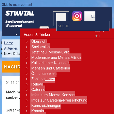
Skip to main content
QUICKLINKS
Toggle
de
navigation
Essen & Trinken
en
Übersicht
Home
Speiseplan
Aktuelles
Jetzt neu: Mensa-Card
News Detailansicht
Modernisierung Mensa ME 02
Kulinarischer Kalender
NACHRICHTEN
Mensen und Cafeterien
Öffnungszeiten
Zahlungsarten
04.11.2025
Relevo
Catering
Zurück
Mach mit – und hilf uns deinen Campus
Infos zum Mensa-Konzept
sauber zu halten!
Infos zur Cafeteria-Preiserhöhung
Kennzeichnungen
Getränke für alle Helfenden und Mensa-Gutscheine für die ersten
Kontakt