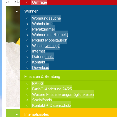
zehn Studierenden!
Umfrage
Wohnen
Wohnungssuche
Wohnheime
Privatzimmer
Wohnen mit Respekt
Projekt Möbeltausch
Was ist wichtig?
Internet
Datenschutz
Kontakt
Download
Finanzen & Beratung
BAföG
BAföG-Änderung 24/25
Weitere Finanzierungsmöglichkeiten
Sozialfonds
Kontakt + Datenschutz
Internationales