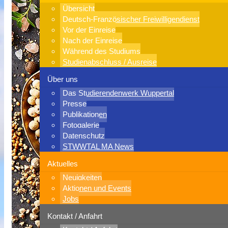
Übersicht
Deutsch-Französischer Freiwilligendienst
Vor der Einreise
Nach der Einreise
Während des Studiums
Studienabschluss / Ausreise
Über uns
Das Studierendenwerk Wuppertal
Presse
Publikationen
Fotogalerie
Datenschutz
STWWTAL MA News
Aktuelles
Neuigkeiten
Aktionen und Events
Jobs
Kontakt / Anfahrt