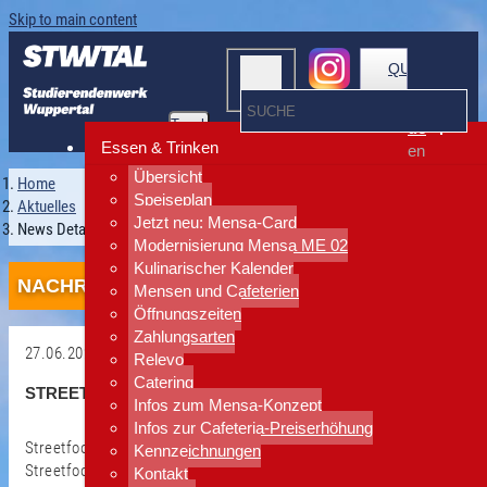
Skip to main content
QUICKLINKS
Toggle
de
navigation
Essen & Trinken
en
Übersicht
Home
Speiseplan
Aktuelles
Jetzt neu: Mensa-Card
News Detailansicht
Modernisierung Mensa ME 02
Kulinarischer Kalender
NACHRICHTEN
Mensen und Cafeterien
Öffnungszeiten
Zahlungsarten
27.06.2025
Relevo
Zurück
Catering
STREET FOOD WOCHE IN DER KNEIPE
Infos zum Mensa-Konzept
Infos zur Cafeteria-Preiserhöhung
Streetfood-Woche in der Kneipe(30.06-04.07.2025) meets 7.
Kennzeichnungen
Streetfood@Campus-Festival
Kontakt