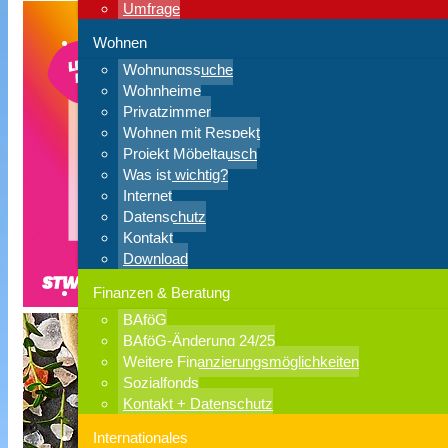
Umfrage
Wohnen
Wohnungssuche
Wohnheime
Privatzimmer
Wohnen mit Respekt
Projekt Möbeltausch
Was ist wichtig?
Internet
Datenschutz
Kontakt
Download
Finanzen & Beratung
BAföG
BAföG-Änderung 24/25
Weitere Finanzierungsmöglichkeiten
Sozialfonds
Kontakt + Datenschutz
Internationales