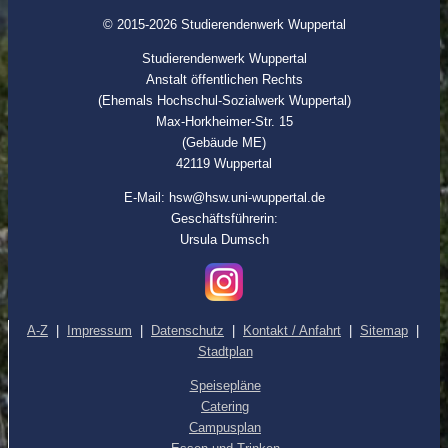
© 2015-2026 Studierendenwerk Wuppertal
Studierendenwerk Wuppertal
Anstalt öffentlichen Rechts
(Ehemals Hochschul-Sozialwerk Wuppertal)
Max-Horkheimer-Str. 15
(Gebäude ME)
42119 Wuppertal
E-Mail: hsw@hsw.uni-wuppertal.de
Geschäftsführerin:
Ursula Dumsch
A-Z
|
Impressum
|
Datenschutz
|
Kontakt / Anfahrt
|
Sitemap
|
Stadtplan
Speisepläne
Catering
Campusplan