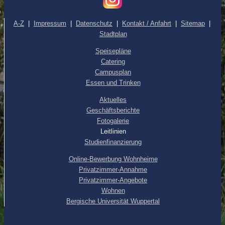
A-Z
|
Impressum
|
Datenschutz
|
Kontakt / Anfahrt
|
Sitemap
|
Stadtplan
Speisepläne
Catering
Campusplan
Essen und Trinken
Aktuelles
Geschäftsberichte
Fotogalerie
Leitlinien
Studienfinanzierung
Online-Bewerbung Wohnheime
Privatzimmer-Annahme
Privatzimmer-Angebote
Wohnen
Bergische Universität Wuppertal