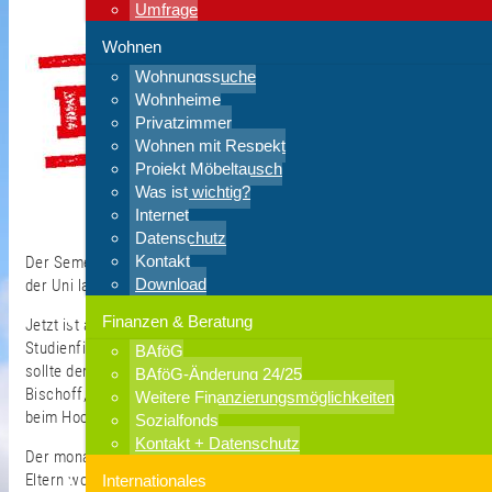
Umfrage
Wohnen
Wohnungssuche
Wohnheime
Privatzimmer
Wohnen mit Respekt
Projekt Möbeltausch
Was ist wichtig?
Internet
Datenschutz
Kontakt
Der Semesterstart steht vor der Tür und die Einschreibungen an
Download
der Uni laufen auf Hochtouren.
Finanzen & Beratung
Jetzt ist auch der richtige Zeitpunkt, um sich über die
Studienfinanzierung zu informieren. „Nach der Immatrikulation
BAföG
sollte der nächste Gang zum BAföG-Amt sein.“ rät Sandra
BAföG-Änderung 24/25
Bischoff, Abteilungsleiterin des Amtes für Ausbildungsförderung
Weitere Finanzierungsmöglichkeiten
beim Hochschul-Sozialwerk Wuppertal.
Sozialfonds
Kontakt + Datenschutz
Der monatliche Förderungssatz für Studierende, die bei den
Eltern wohnen und auch noch über diese krankenversichert sind,
Internationales