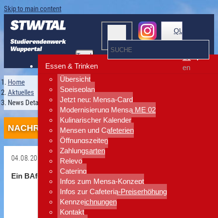
Skip to main content
QUICKLINKS
Toggle
de
navigation
Essen & Trinken
en
Übersicht
Home
Speiseplan
Aktuelles
Jetzt neu: Mensa-Card
News Detailansicht
Modernisierung Mensa ME 02
Kulinarischer Kalender
NACHRICHTEN
Mensen und Cafeterien
Öffnungszeiten
Zahlungsarten
04.08.2017
Relevo
Zurück
Catering
Ein BAföG-Antrag lohnt sich immer!
Infos zum Mensa-Konzept
Infos zur Cafeteria-Preiserhöhung
Kennzeichnungen
Kontakt