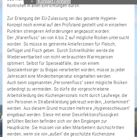
Kontakt / Anfahrt
Kontrollen in allen Einrichtungen durch.
Zur Erlangung der EU-Zulassung sei das gesamte Hygiene-
Konzept noch einmal auf den Prüfstand gestellt und in einzelnen
Punkten strengeren Anforderungen angepasst worden.
Der „Warenfluss“ sei von A bis Z auf mögliche Risiken untersucht
worden. So müsse es getrennte Anlieferzonen für Fleisch,
Geflügel und Fisch geben. Durch Schnellkühler werde die
Wiederwertbarkeit von nicht verbrauchten Warmspeisen
optimiert. Selbst für Speiseabfälle, die von einem
Spezialentsorger zu Biogas verarbeitet würden, müsse zu jeder
Jahreszeit eine Mindesttemperatur eingehalten werden.
Auch beim sogenannten „Personenfluss“ seien mögliche Risiken
unbedingt zu vermeiden. So dürfe die vorgeschriebene
Arbeitskleidung des Küchenpersonals nicht durch Laufwege, die
von Personen in Straßenkleidung gekreuzt werden, „kontaminiert“
werden. Aus diesem Grund mussten mehrere „Hygieneschleusen“
eingebaut werden. Diese mit einer Desinfektionsflüssigkeit
gefüllten Becken befinden sich vor den Eingängen zur
Hauptküche. Sie müssen von allen Mitarbeitern durchschritten
werden, wenn sie von „außen“ die geschützte Küchenzone