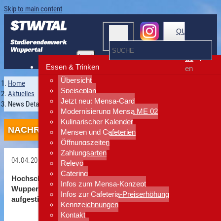
Skip to main content
QUICKLINKS
Toggle
de
navigation
Essen & Trinken
en
Übersicht
Home
Speiseplan
Aktuelles
Jetzt neu: Mensa-Card
News Detailansicht
Modernisierung Mensa ME 02
Kulinarischer Kalender
NACHRICHTEN
Mensen und Cafeterien
Öffnungszeiten
Zahlungsarten
04.04.2013
Relevo
Catering
Hochschul-Sozialwerk erhält EU-Zulassung:
Zurück
Infos zum Mensa-Konzept
Wuppertaler Mensa in höchste Hygiene-Liga
Infos zur Cafeteria-Preiserhöhung
aufgestiegen!
Kennzeichnungen
Kontakt