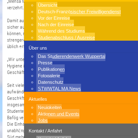
„Mensa Musikhochschule“ und „Mensa Schulzentrum Süd“
Übersicht
verzehrt.
Deutsch-Französischer Freiwilligendienst
Vor der Einreise
Damit auch die Gäste dieser Relaismensen zuverlässig und
Nach der Einreise
sicher auf die Hygiene der angebotenen Lebensmittel vertrauen
Während des Studiums
können, muss deren Verarbeitung in der Hauptmensa nach noch
Studienabschluss / Ausreise
strengeren Regeln als in der Gemeinschaftsverpflegung ohnehin
üblich erfolgen.
Über uns
Das Studierendenwerk Wuppertal
„Wir unterscheiden uns damit nicht mehr erheblich von der
Presse
Hygiene in einem Operationssaal“, erklärt Fritz Berger,
Publikationen
Geschäftsführer des Hochschul-Sozialwerks.
Fotogalerie
Datenschutz
Seit vielen Jahren schon werde beim Hochschul-Sozialwerk ein
STWWTAL MA News
aufwändiges Hygienekonzept praktiziert, versichert der
Geschäftsführer des Studentenwerks, das neben seinen
Aktuelles
insgesamt 10 Mensen und Cafeterien noch 13
Neuigkeiten
Studentenwohnheime betreibt und für die Durchführung des
Aktionen und Events
Bafög verantwortlich ist.
Jobs
Die Einhaltung werde nicht nur ständig intern, sondern auch von
unabhängigen Prüfern überwacht. So führe zum Beispiel der TÜV
Kontakt / Anfahrt
Süd mehrfach jährlich unangemeldete mikrobiologische