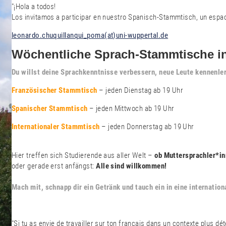
"¡Hola a todos!
Los invitamos a participar en nuestro Spanisch-Stammtisch, un espac
leonardo.chuquillanqui_poma(at)uni-wuppertal.de
Wöchentliche Sprach-Stammtische in
Du willst deine Sprachkenntnisse verbessern, neue Leute kennenl
Französischer Stammtisch
– jeden Dienstag ab 19 Uhr
Spanischer Stammtisch
– jeden Mittwoch ab 19 Uhr
Internationaler Stammtisch
– jeden Donnerstag ab 19 Uhr
Hier treffen sich Studierende aus aller Welt –
ob Muttersprachler*in
oder gerade erst anfängst:
Alle sind willkommen!
Mach mit, schnapp dir ein Getränk und tauch ein in eine internatio
"Si tu as envie de travailler sur ton français dans un contexte plus 