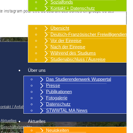
Sozialfonds
Kontakt + Datenschutz
te instagram pour être au courant des sorties en groupe ou des
Internationales
Übersicht
Deutsch-Französischer Freiwilligendienst
Vor der Einreise
Nach der Einreise
Während des Studiums
Studienabschluss / Ausreise
Über uns
Das Studierendenwerk Wuppertal
Presse
Publikationen
Fotogalerie
Datenschutz
ontakt / Anfahrt
|
Sitemap
|
Stadtplan
STWWTAL MA News
Aktuelles
Aktuelles
Geschäftsberichte
Neuigkeiten