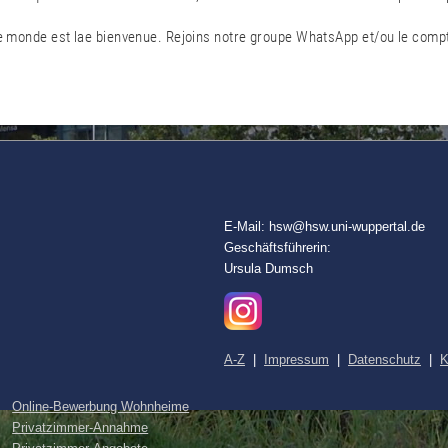
 le monde est lae bienvenue. Rejoins notre groupe WhatsApp et/ou le comp
E-Mail: hsw@hsw.uni-wuppertal.de
Geschäftsführerin:
Ursula Dumsch
A-Z
|
Impressum
|
Datenschutz
|
K
Online-Bewerbung Wohnheime
Privatzimmer-Annahme