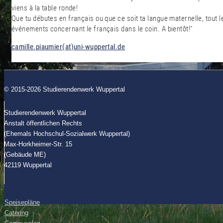
viens à la table ronde!
Que tu débutes en français ou que ce soit ta langue maternelle, tout
événements concernant le français dans le coin. A bientôt!"
camille.piaumier(at)uni-wuppertal.de
© 2015-2026 Studierendenwerk Wuppertal
Studierendenwerk Wuppertal
Anstalt öffentlichen Rechts
(Ehemals Hochschul-Sozialwerk Wuppertal)
Max-Horkheimer-Str. 15
(Gebäude ME)
42119 Wuppertal
Speisepläne
Catering